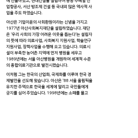
에 진출하였고, 현대건설을 설립하여 중동 주베일 산
업항공사, 서산 방조제 건설 등 국내외 많은 역사적 사
업을 주도 하였습니다.
아산은 기업이윤의 사회환원이라는 신념을 가지고
1977년 아산사회복지재단을 설립하였습니다. 재단
은 '우리 사회의 가장 어려운 이웃을 돕는다'는 설립자
의 뜻에 따라 의료사업, 사회복지 지원사업, 학술연구
지원사업, 장학사업을 수행해 오고 있습니다. 의료시
설이 부족한 농어촌 지역에 먼저 병원을 세우고
1989년에는 서울 아산병원을 개원하여 세계적 수준
의 종합의료기관으로 발전시켰습니다.
이처럼 그는 한국의 산업화, 국제화를 이루며 한국 경
제발전을 선도해 왔습니다. 아산은 '88 서울 올림픽을
유치한 주역으로 한국을 세계에 알리고 국민들에게
긍지를 심어 주었습니다. 1998년에는 소떼를 몰고
판문점을 거쳐 방북하여 평화 통일로 가는 남북교류
의 물꼬를 텄습니다.
“시련은 있어도 실패는 없다”는 아산의 긍정적 사고방
식과 도전정신은 영원히 기억 되고 빛날 것입니다.
서울아산병원 연구중심병원 HCT사업단 | 주소 :
팩스 :
02-2045-4254
| 이메일 :
hct@amc.seoul.kr