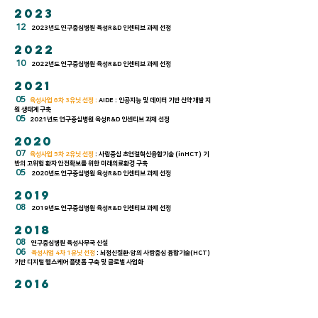
2023
12
2023년도 연구중심병원 육성R&D 인센티브 과제 선정
2022
10
2022년도 연구중심병원 육성R&D 인센티브 과제 선정
2021
05
육성사업 6차 3유닛 선정 :
AIDE : 인공지능 및 데이터 기반 신약개발 지
원 생태계 구축
05
2021년도 연구중심병원 육성R&D 인센티브 과제 선정
2020
07
육성사업 5차 2유닛 선정
: 사람중심 초연결혁신융합기술 (inHCT) 기
반의 고위험 환자 안전확보를 위한 미래의료환경 구축
05
2020년도 연구중심병원 육성R&D 인센티브 과제 선정
2019
08
2019년도 연구중심병원 육성R&D 인센티브 과제 선정
2018
08
연구중심병원 육성사무국 신설
06
육성사업 4차 1유닛 선정
: 뇌정신질환·암의 사람중심 융합기술(HCT)
기반 디지털 헬스케어 플랫폼 구축 및 글로벌 사업화
2016
04
육성사업 3차 2개 병원 (2개 유닛) 선정